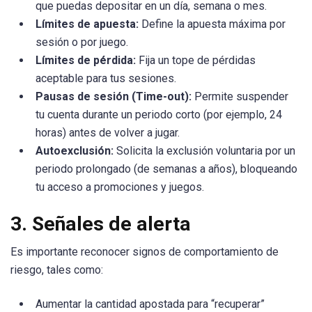
que puedas depositar en un día, semana o mes.
Límites de apuesta:
Define la apuesta máxima por
sesión o por juego.
Límites de pérdida:
Fija un tope de pérdidas
aceptable para tus sesiones.
Pausas de sesión (Time-out):
Permite suspender
tu cuenta durante un periodo corto (por ejemplo, 24
horas) antes de volver a jugar.
Autoexclusión:
Solicita la exclusión voluntaria por un
periodo prolongado (de semanas a años), bloqueando
tu acceso a promociones y juegos.
3. Señales de alerta
Es importante reconocer signos de comportamiento de
riesgo, tales como:
Aumentar la cantidad apostada para “recuperar”